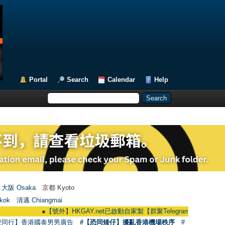
Portal
Search
Calendar
Help
大阪 Osaka
京都 Kyoto
kok
清邁 Chiangmai
●
【號外】HKGAY.net已啟動自家製【群聚Telegram群組】 HKGAY.net has 
愛同行】香港國泰男男廣告
#【恐同矮仔】擾亂香港機場秩序
#