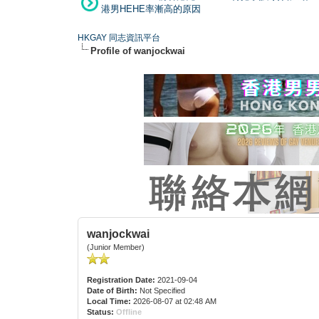
港男HEHE率漸高的原因
HKGAY 同志資訊平台
Profile of wanjockwai
wanjockwai
(Junior Member)
Registration Date:
2021-09-04
Date of Birth:
Not Specified
Local Time:
2026-08-07 at 02:48 AM
Status:
Offline