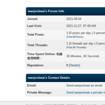
wanjockwai's Forum Info
Joined:
2021-09-04
Last Visit:
2021-11-27, 07:49 AM
3 (0 posts per day | 0 percen
Total Posts:
(
Find All Posts
)
1 (0 threads per day | 0 perc
Total Threads:
(
Find All Threads
)
Time Spent Online: 在線
26 Minutes, 45 Seconds
使用時間：
Reputation:
0
[
Details
]
wanjockwai's Contact Details
Email:
Send wanjockwai an email.
Private Message:
Send wanjockwai a private 