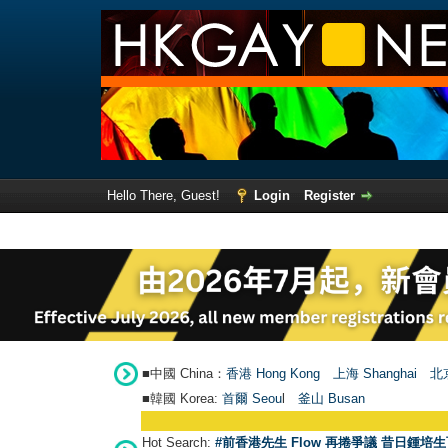
Hello There, Guest!
Login
Register
■中國 China：
香港 Hong Kong
上海 Shanghai
北京
■韓國 Korea:
首爾 Seou
l
釜山 Busan
Hot Search:
#前香港先生 Flow 再捲爭議 昔日鍾培生