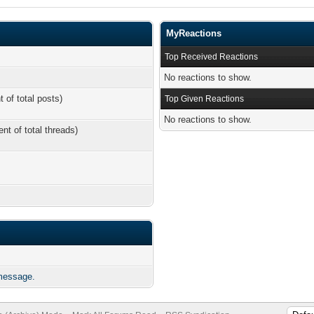
MyReactions
Top Received Reactions
No reactions to show.
t of total posts)
Top Given Reactions
No reactions to show.
ent of total threads)
message.