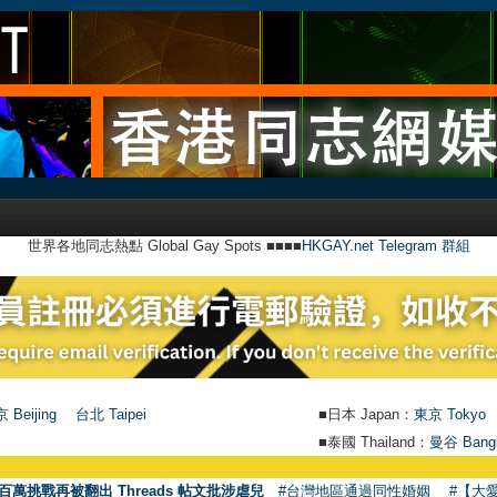
世界各地同志熱點 Global Gay Spots ■■■■
HKGAY.net Telegram 群組
 Beijing
台北 Taipei
■日本 Japan：
東京 Tokyo
■泰國 Thailand：
曼谷 Bang
百萬挑戰再被翻出 Threads 帖文批涉虐兒
#台灣地區通過同性婚姻
#【大