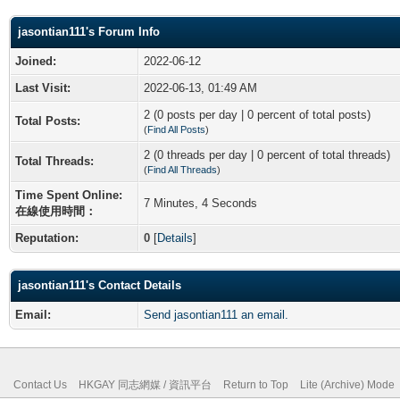
jasontian111's Forum Info
Joined:
2022-06-12
Last Visit:
2022-06-13, 01:49 AM
2 (0 posts per day | 0 percent of total posts)
Total Posts:
(
Find All Posts
)
2 (0 threads per day | 0 percent of total threads)
Total Threads:
(
Find All Threads
)
Time Spent Online:
7 Minutes, 4 Seconds
在線使用時間：
Reputation:
0
[
Details
]
jasontian111's Contact Details
Email:
Send jasontian111 an email.
Contact Us
HKGAY 同志網媒 / 資訊平台
Return to Top
Lite (Archive) Mode