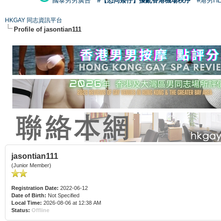
國泰男男廣告
#【恐同矮仔】擾亂香港機場秩序
#港男H
HKGAY 同志資訊平台
Profile of jasontian111
jasontian111
(Junior Member)
Registration Date:
2022-06-12
Date of Birth:
Not Specified
Local Time:
2026-08-06 at 12:38 AM
Status:
Offline