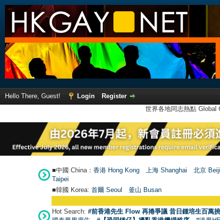
Hello There, Guest!
Login
Register
世界各地同志熱點 Global Ga
■中國 China：
香港 Hong Kong
上海 Shanghai
北京 Beij
Taipei
■韓國 Korea:
首爾 Seou
l
釜山 Busan
Hot Search:
#前香港先生 Flow 再捲爭議 昔日鍾培生百萬挑