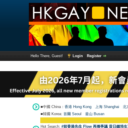
Hello There, Guest!
Login
Register
■中國 China：
香港 Hong Kong
上海 Shanghai
北京
■韓國 Korea:
首爾 Seou
l
釜山 Busan
Hot Search:
#前香港先生 Flow 再捲爭議 昔日鍾培生