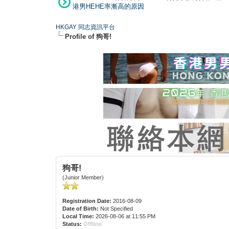
港男HEHE率漸高的原因
HKGAY 同志資訊平台
Profile of 狗哥!
狗哥!
(Junior Member)
Registration Date:
2016-08-09
Date of Birth:
Not Specified
Local Time:
2026-08-06 at 11:55 PM
Status:
Offline