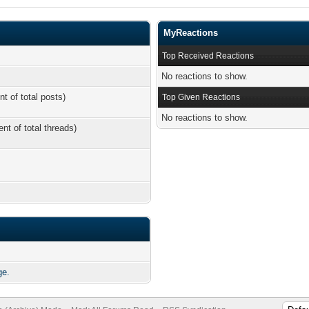
MyReactions
Top Received Reactions
No reactions to show.
nt of total posts)
Top Given Reactions
No reactions to show.
ent of total threads)
ge.