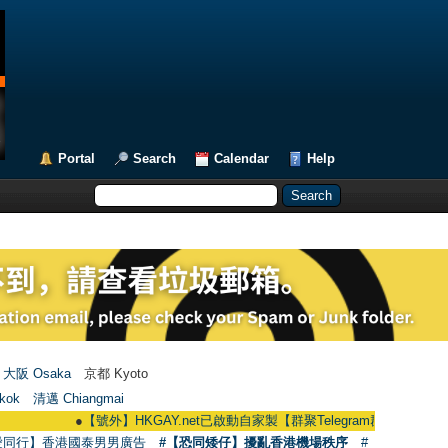
Portal
Search
Calendar
Help
大阪 Osaka
京都 Kyoto
kok
清邁 Chiangmai
●
【號外】HKGAY.net已啟動自家製【群聚Telegram群組】 HKGAY.net has a
愛同行】香港國泰男男廣告
#【恐同矮仔】擾亂香港機場秩序
#