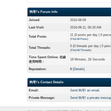
狗哥!'s Forum Info
Joined:
2016-08-09
Last Visit:
2016-08-11, 06:20 AM
11 (0 posts per day | 0 perce
Total Posts:
(
Find All Posts
)
0 (0 threads per day | 0 perc
Total Threads:
(
Find All Threads
)
Time Spent Online: 在線
18 Minutes, 26 Seconds
使用時間：
Reputation:
0
[
Details
]
狗哥!'s Contact Details
Email:
Send 狗哥! an email.
Private Message:
Send 狗哥! a private messa