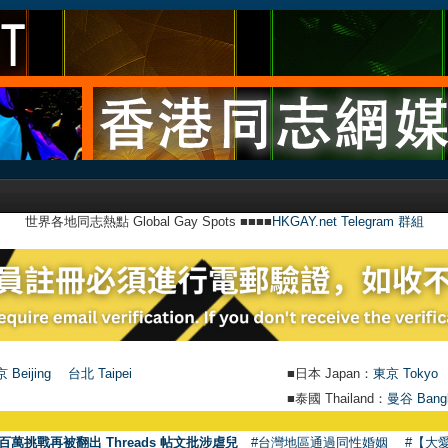
世界各地同志熱點 Global Gay Spots ■■■■
HKGAY.net Telegram 群組
 Beijing
台北 Taipei
■日本 Japan：
東京 Tokyo
■泰國 Thailand：
曼谷 Bang
百萬挑戰再被翻出 Threads 帖文批涉虐兒
#台灣地區通過同性婚姻
#【大