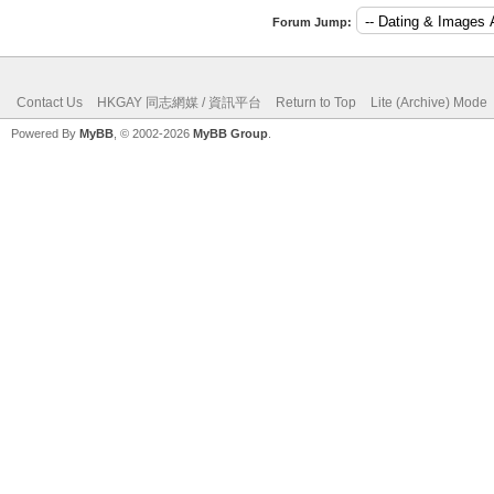
Forum Jump:
Contact Us
HKGAY 同志網媒 / 資訊平台
Return to Top
Lite (Archive) Mode
Powered By
MyBB
, © 2002-2026
MyBB Group
.