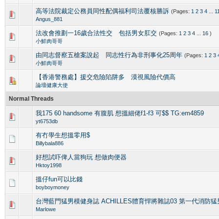
高等法院裁定公務員同性配偶福利司法覆核勝訴
(Pages:
1
2
3
4
...
1
8 Vote(s) - 2.38 out of 5 in Average
1
2
3
4
5
Angus_881
法改會推劃一16歲合法性交 包括男女肛交
(Pages:
1
2
3
4
...
16
)
5 Vote(s) - 3.8 out of 5 in Average
1
2
3
4
5
小鮮肉哥哥
由同志督察五槍案說起 同志性行為非刑事化25周年
(Pages:
1
2
3
2 Vote(s) - 4 out of 5 in Average
1
2
3
4
5
小鮮肉哥哥
【香港警務處】援交危險陷阱多 漠視風險代價高
5 Vote(s) - 2.8 out of 5 in Average
1
2
3
4
5
論壇健康大使
Normal Threads
我175 60 handsome 有腹肌 想搵細佬f1-f3 可$$ TG:em4859
0 Vote(s) - 0 out of 5 in Average
1
2
3
4
5
yt6753db
有冇學生想搵零用$
0 Vote(s) - 0 out of 5 in Average
1
2
3
4
5
Billybala886
好想試吓俾人當狗玩 想做肉便器
0 Vote(s) - 0 out of 5 in Average
1
2
3
4
5
Hktoy1998
搵仔fun可以比錢
0 Vote(s) - 0 out of 5 in Average
1
2
3
4
5
boyboymoney
台灣藍門猛男模健身誌 ACHILLES體育悍將雜誌03 第一代消防猛
1 Vote(s) - 3 out of 5 in Average
1
2
3
4
5
Marlowe