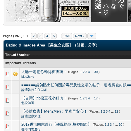
.
Pages (1970):
1
2
3
4
5
...
1970
Next »
Dating & Images Area 【男生交友區】（貼圖、分享）
Thread
/
Author
Important Threads
大雕一定把你幹得爽爽爽！
(Pages:
1
2
3
4
...
30
)
3 Vote(s) - 4.33 out of 5 in Average
1
2
3
4
5
blue2sky
======請勿貼出任何關於毒品及性交易的帖子，違者將被封鎖===
8 Vote(s) - 3.63 out of 5 in Average
1
2
3
4
5
論壇執行主任GM1
【台灣】北投豆花小鮮肉！
(Pages:
1
2
3
4
...
17
)
3 Vote(s) - 3 out of 5 in Average
1
2
3
4
5
北投帥哥
【公益廣告】Men2Men：早查早安心！
(Pages:
1
2
3
4
...
12
)
4 Vote(s) - 4 out of 5 in Average
1
2
3
4
5
論壇健康大使
2017香港同志遊行【轉風執位 歧視歸西】
(Pages:
1
2
3
4
...
10
)
5 Vote(s) - 3 out of 5 in Average
1
2
3
4
5
香港同志遊行