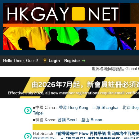
Hello There, Guest!
Login
Register
世界各地同志熱點 Global Ga
■中國 China：
香港 Hong Kong
上海 Shanghai
北京 Beij
Taipei
■韓國 Korea:
首爾 Seou
l
釜山 Busan
Hot Search:
#前香港先生 Flow 再捲爭議 昔日鍾培生百萬挑