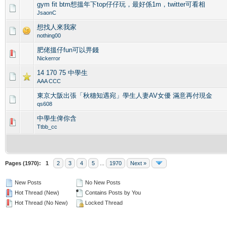
gym fit btm想搵年下top仔仔玩，最好係1m，twitter可看相
0 Vote(s) - 0 out of 5 in Average
1
2
3
4
5
JsaonC
想找人來我家
0 Vote(s) - 0 out of 5 in Average
1
2
3
4
5
nothing00
肥佬搵仔fun可以畀錢
0 Vote(s) - 0 out of 5 in Average
1
2
3
4
5
Nickerror
14 170 75 中學生
0 Vote(s) - 0 out of 5 in Average
1
2
3
4
5
AAA CCC
東京大阪出張「秋穗知遇宛」學生人妻AV女優 滿意再付現金
0 Vote(s) - 0 out of 5 in Average
1
2
3
4
5
qs608
中學生俾你含
0 Vote(s) - 0 out of 5 in Average
1
2
3
4
5
Ttbb_cc
Pages (1970):
1
2
3
4
5
...
1970
Next »
New Posts
No New Posts
Hot Thread (New)
Contains Posts by You
Hot Thread (No New)
Locked Thread