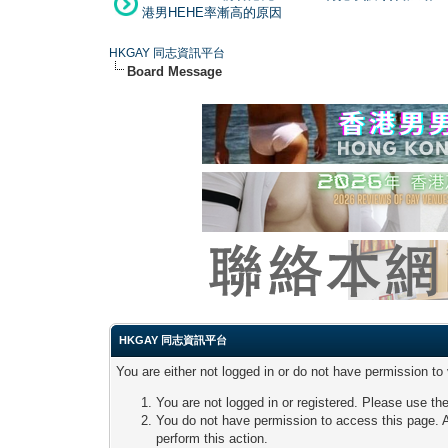
港男HEHE率漸高的原因
HKGAY 同志資訊平台
Board Message
HKGAY 同志資訊平台
You are either not logged in or do not have permission to
You are not logged in or registered. Please use the
You do not have permission to access this page. A
perform this action.