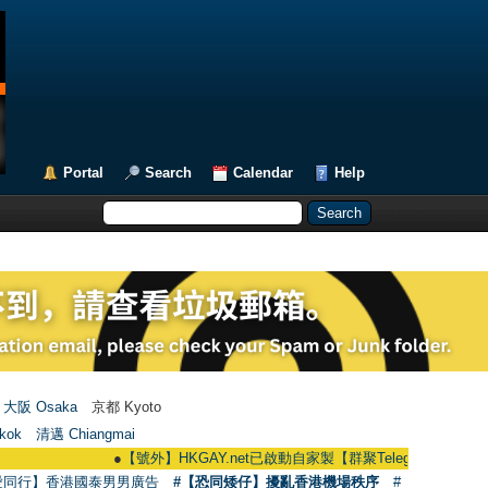
Portal
Search
Calendar
Help
大阪 Osaka
京都 Kyoto
kok
清邁 Chiangmai
●
【號外】HKGAY.net已啟動自家製【群聚Telegram群組】 HKGAY.net h
愛同行】香港國泰男男廣告
#【恐同矮仔】擾亂香港機場秩序
#