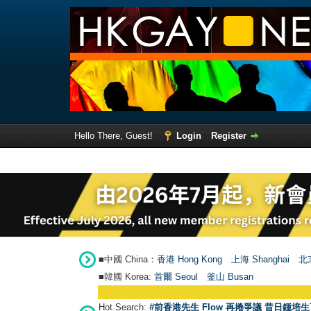
Hello There, Guest!
Login
Register
■中國 China：
香港 Hong Kong
上海 Shanghai
北京
■韓國 Korea:
首爾 Seou
l
釜山 Busan
Hot Search:
#前香港先生 Flow 再捲爭議 昔日鍾培生