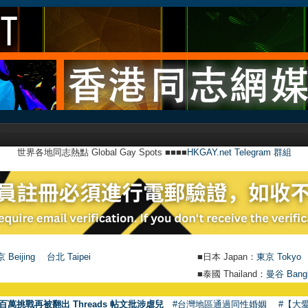
世界各地同志熱點 Global Gay Spots ■■■■
HKGAY.net Telegram 群組
 Beijing
台北 Taipei
■日本 Japan：
東京 Tokyo
■泰國 Thailand：
曼谷 Bang
百萬挑戰再被翻出 Threads 帖文批涉虐兒
#台灣地區通過同性婚姻
#【大