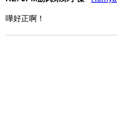
嘩好正啊！