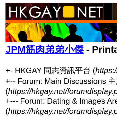
JPM筋肉弟弟小傑
- Print
+- HKGAY 同志資訊平台 (
https:
+-- Forum: Main Discussion
(
https://hkgay.net/forumdisplay
+--- Forum: Dating & I
(
https://hkgay.net/forumdisplay