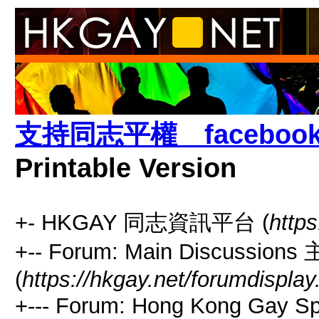
支持同志平權 facebook推
Printable Version
+- HKGAY 同志資訊平台 (
https
+-- Forum: Main Discussio
(
https://hkgay.net/forumdisplay
+--- Forum: Hong Kong Gay