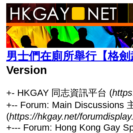
男士們在廁所舉行【格劍
Version
+- HKGAY 同志資訊平台 (
https
+-- Forum: Main Discussio
(
https://hkgay.net/forumdisplay
+--- Forum: Hong Kong Gay