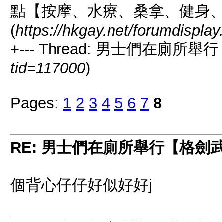
點【按摩、水療、桑拿、健身
(
https://hkgay.net/forumdispla
+--- Thread: 男士們在廁所
tid=117000
)
Pages:
1
2
3
4
5
6
7
8
RE: 男士們在廁所舉行【格劍
個背心仔仔好似好好j