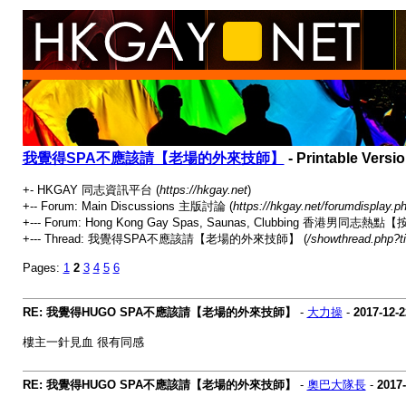
我覺得SPA不應該請【老場的外來技師】
- Printable Versi
+- HKGAY 同志資訊平台 (
https://hkgay.net
)
+-- Forum: Main Discussions 主版討論 (
https://hkgay.net/forumdisplay.p
+--- Forum: Hong Kong Gay Spas, Saunas, Clubbing 
+--- Thread: 我覺得SPA不應該請【老場的外來技師】 (
/showthread.php?t
Pages:
1
2
3
4
5
6
RE: 我覺得HUGO SPA不應該請【老場的外來技師】
-
大力操
-
2017-12-2
樓主一針見血 很有同感
RE: 我覺得HUGO SPA不應該請【老場的外來技師】
-
奧巴大隊長
-
2017-