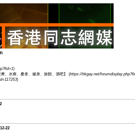
on
hp?fid=1
)
香港男同志熱點【按摩、水療、桑拿、健身、旅館、酒吧】 (
https://hkgay.net/forumdisplay.php?f
id=117253
)
2
12-22