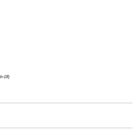
id=18
)