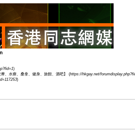
on
hp?fid=1
)
香港男同志熱點【按摩、水療、桑拿、健身、旅館、酒吧】 (
https://hkgay.net/forumdisplay.php?f
id=117253
)