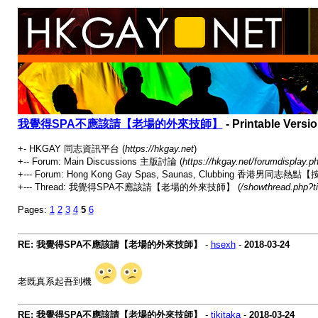
我覺得SPA不應該請【老場的外來技師】
- Printable Versi
+- HKGAY 同志資訊平台 (
https://hkgay.net
)
+-- Forum: Main Discussions 主版討論 (
https://hkgay.net/forumdisplay.p
+--- Forum: Hong Kong Gay Spas, Saunas, Clubbing 
+--- Thread: 我覺得SPA不應該請【老場的外來技師】 (
/showthread.php?t
Pages:
1
2
3
4
5
6
RE: 我覺得SPA不應該請【老場的外來技師】
-
hsexh
-
2018-03-24
老既真系起吾到機
RE: 我覺得SPA不應該請【老場的外來技師】
-
tikitaka
-
2018-03-24