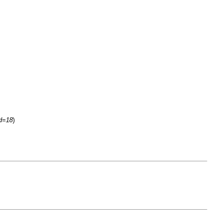
id=18
)