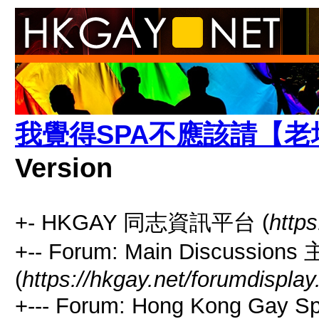
我覺得SPA不應該請【
Version
+- HKGAY 同志資訊平台 (
https
+-- Forum: Main Discussio
(
https://hkgay.net/forumdisplay
+--- Forum: Hong Kong Gay