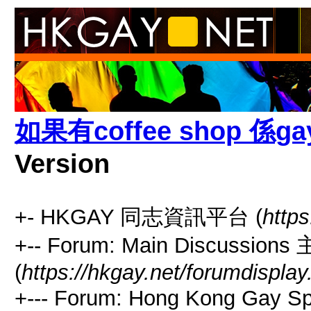
如果有coffee shop 係ga
Version
+- HKGAY 同志資訊平台 (
https
+-- Forum: Main Discussio
(
https://hkgay.net/forumdisplay
+--- Forum: Hong Kong Gay