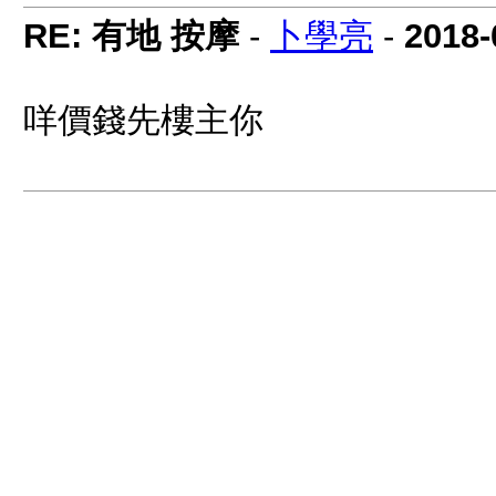
RE: 有地 按摩
-
卜學亮
-
2018-
咩價錢先樓主你