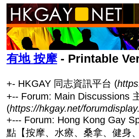
有地 按摩
- Printable Ve
+- HKGAY 同志資訊平台 (
https
+-- Forum: Main Discussio
(
https://hkgay.net/forumdisplay
+--- Forum: Hong Kong Gay
點【按摩、水療、桑拿、健身