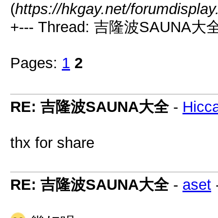
(
https://hkgay.net/forumdispla
+--- Thread: 吉隆波SAUNA大全
Pages:
1
2
RE: 吉隆波SAUNA大全
-
Hicc
thx for share
RE: 吉隆波SAUNA大全
-
aset