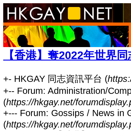
【香港】奪2022年世界
+- HKGAY 同志資訊平台 (
https
+-- Forum: Administratio
(
https://hkgay.net/forumdisplay
+--- Forum: Gossips / Ne
(
https://hkgay.net/forumdisplay