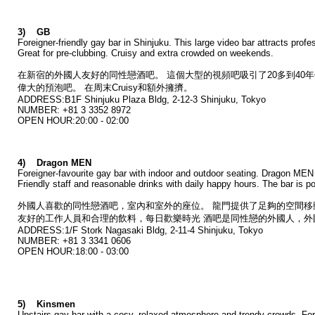
3) GB
Foreigner-friendly gay bar in Shinjuku. This large video bar attracts prof
Great for pre-clubbing. Cruisy and extra crowded on weekends.
在新宿的外國人友好的同性戀酒吧。 這個大型的視頻吧吸引了20多到40年代
偉大的預泡吧。 在周末Cruisy和額外擁擠。
ADDRESS:B1F Shinjuku Plaza Bldg, 2-12-3 Shinjuku, Tokyo
NUMBER: +81 3 3352 8972
OPEN HOUR:20:00 - 02:00
4) Dragon MEN
Foreigner-favourite gay bar with indoor and outdoor seating. Dragon MEN o
Friendly staff and reasonable drinks with daily happy hours. The bar is po
外國人喜歡的同性戀酒吧，室內和室外的座位。 龍門提供了足夠的空間移
友好的工作人員和合理的飲料，每日歡樂時光 酒吧是同性戀的外國人，外
ADDRESS:1/F Stork Nagasaki Bldg, 2-11-4 Shinjuku, Tokyo
NUMBER: +81 3 3341 0606
OPEN HOUR:18:00 - 03:00
5) Kinsmen
Upstairs gay bar with a cosy, relaxed atmosphere and trendy crowds. Fo