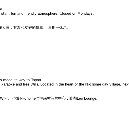
e.
 staff, fun and friendly atmosphere. Closed on Mondays.
工作人員，有趣和友好的氣氛。 星期一休息。
as made its way to Japan.
karaoke and free WiFi. Located in the heart of the Ni-chome gay village, nex
。 位於Ni-chome同性戀村莊的中心，毗鄰Leo Lounge。