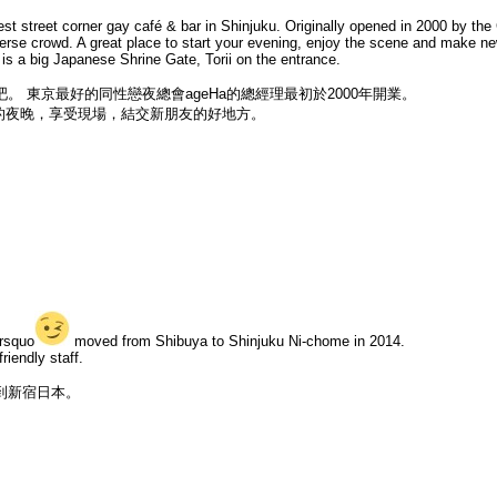
est street corner gay café & bar in Shinjuku. Originally opened in 2000 by th
verse crowd. A great place to start your evening, enjoy the scene and make ne
is a big Japanese Shrine Gate, Torii on the entrance.
和酒吧。 東京最好的同性戀夜總會ageHa的總經理最初於2000年開業。
你的夜晚，享受現場，結交新朋友的好地方。
&rsquo
moved from Shibuya to Shinjuku Ni-chome in 2014.
iendly staff.
移到新宿日本。