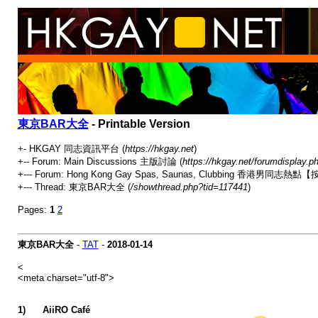
東京BAR大全
- Printable Version
+- HKGAY 同志資訊平台 (
https://hkgay.net
)
+-- Forum: Main Discussions 主版討論 (
https://hkgay.net/forumdisplay.p
+--- Forum: Hong Kong Gay Spas, Saunas, Clubbing 
+--- Thread: 東京BAR大全 (
/showthread.php?tid=117441
)
Pages:
1
2
東京BAR大全
-
TAT
-
2018-01-14
<
<meta charset="utf-8">
1) AiiRO Café