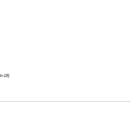
id=18
)