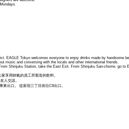
n Mondays.
strict. EAGLE Tokyo welcomes everyone to enjoy drinks made by handsome bea
-out music and conversing with the locals and other international friends.
From Shinjuku Station, take the East Exit. From Shinjuku San-chome, go to E
歡迎大家享用帥氣的員工所製造的飲料。
際友人交談。
宿站乘東出口。 從新宿三丁目前往C8出口。