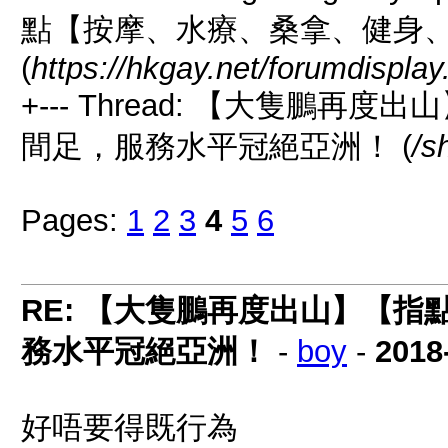
點【按摩、水療、桑拿、健身
(
https://hkgay.net/forumdispla
+--- Thread: 【大隻鵬
間足，服務水平冠絕亞洲！ (
/s
Pages:
1
2
3
4
5
6
RE: 【大隻鵬再度出山】【
務水平冠絕亞洲！
-
boy
-
2018
好唔要得既行為