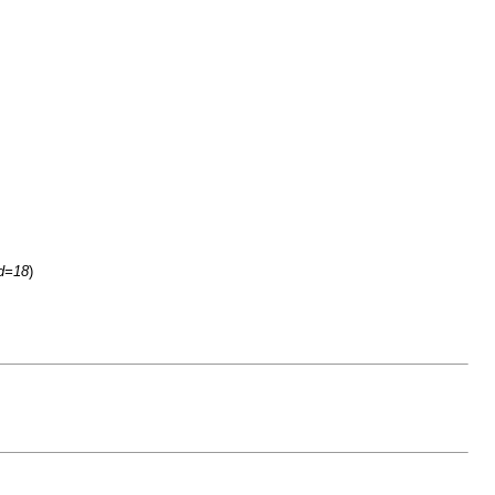
id=18
)