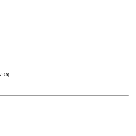
id=18
)