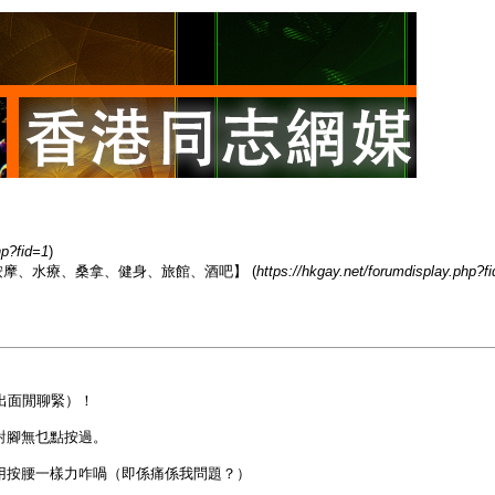
hp?fid=1
)
香港男同志熱點【按摩、水療、桑拿、健身、旅館、酒吧】 (
https://hkgay.net/forumdisplay.php?f
出面閒聊緊）！
對腳無乜點按過。
用按腰一樣力咋喎（即係痛係我問題？）