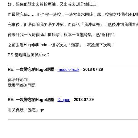
好，跟住佢話出去拎按摩油，又出咗去10分鐘以上！
而最難忘係…… 佢全程一邊按，一邊索鼻水同咳！屌，按完之後我都有D
完事後，佢唔係問我要唔要沖凉，而係話「我沖涼先」，然後沖到我瞓着
仲未計我一入房個staff撳錯掣，根本一直無冷氣，熱到仆街！
之前去過Hugo同Kindo，但今次太「難忘」，我諗無下次喇！
PS 當晚嘅技師係alex ?
RE: 一次難忘的Hugo經歷
-
musclefreak
-
2018-07-29
你唔好彩咋
我嚟開都無問題
RE: 一次難忘的Hugo經歷
-
Dragon
-
2018-07-29
咁又係幾「難忘」ge