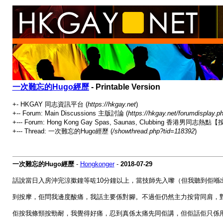
一次難忘的Hugo經歷
- Printable Version
+- HKGAY 同志資訊平台 (
https://hkgay.net
)
+-- Forum: Main Discussions 主版討論 (
https://hkgay.net/forumdisplay.p
+--- Forum: Hong Kong Gay Spas, Saunas, Clubbing 
+--- Thread: 一次難忘的Hugo經歷 (
/showthread.php?tid=118392
)
一次難忘的Hugo經歷
-
Hongkonger
-
2018-07-29
話說當日入房沖完涼撳鐘等咗10分鐘以上，當技師先入嚟（但我聽到佢喺
到按摩，佢問我邊度酸痛，我話主要係對腳。不過佢仍然主力按背同肩，
佢按我條頸按勁耐，我覺得好痛，忍到真係太痛先同佢講，但佢話佢只係