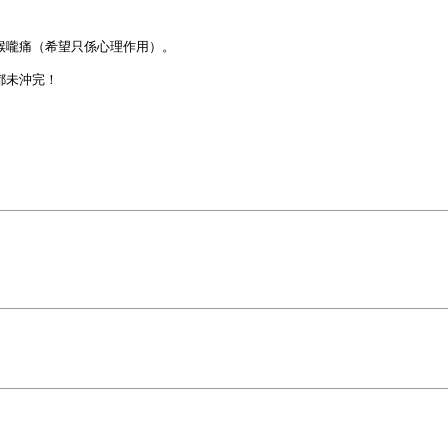
喉嚨痛（希望只係心理作用）。
都未沖完！