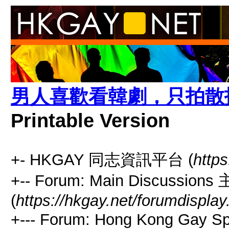
男人喜歡看韓劇，只拍散拖
Printable Version
+- HKGAY 同志資訊平台 (
https
+-- Forum: Main Discussio
(
https://hkgay.net/forumdisplay
+--- Forum: Hong Kong Gay