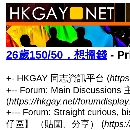
26歲150/50，想搵錢
- Pr
+- HKGAY 同志資訊平台 (
https
+-- Forum: Main Discussio
(
https://hkgay.net/forumdisplay
+--- Forum: Straight curious
仔區】 （貼圖、分享） (
https: