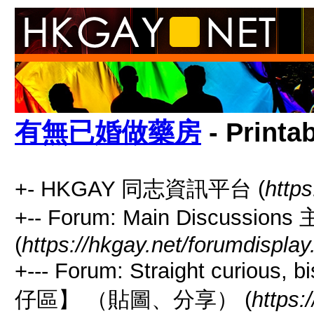
有無已婚做藥房
- Printa
+- HKGAY 同志資訊平台 (
https
+-- Forum: Main Discussio
(
https://hkgay.net/forumdisplay
+--- Forum: Straight curious
仔區】 （貼圖、分享） (
https: