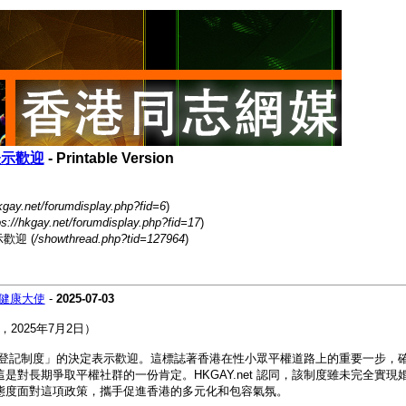
表示歡迎
- Printable Version
hkgay.net/forumdisplay.php?fid=6
)
ps://hkgay.net/forumdisplay.php?fid=17
)
歡迎 (
/showthread.php?tid=127964
)
健康大使
-
2025-07-03
，2025年7月2日）
性伴侶登記制度」的決定表示歡迎。這標誌著香港在性小眾平權道路上的重要一步
對長期爭取平權社群的一份肯定。HKGAY.net 認同，該制度雖未完全實
態度面對這項政策，攜手促進香港的多元化和包容氣氛。