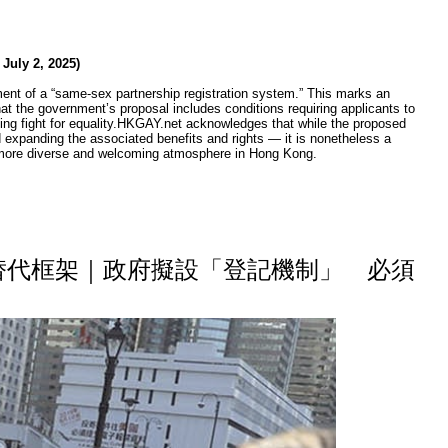
uly 2, 2025)
t of a “same-sex partnership registration system.” This marks an
at the government’s proposal includes conditions requiring applicants to
ing fight for equality.HKGAY.net acknowledges that while the proposed
 expanding the associated benefits and rights — it is nonetheless a
r a more diverse and welcoming atmosphere in Hong Kong.
替代框架｜政府擬設「登記機制」 必須