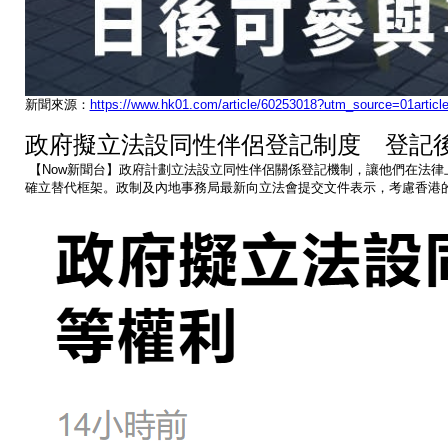
新聞來源：
https://www.hk01.com/article/60253018?utm_source=01artic
政府擬立法設同性伴侶登記制度 登記
【Now新聞台】政府計劃立法設立同性伴侶關係登記機制，讓他們在法
確立替代框架。政制及內地事務局最新向立法會提交文件表示，考慮香港