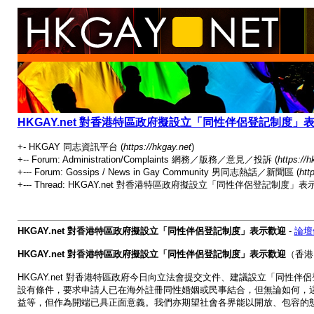
HKGAY.net 對香港特區政府擬設立「同性伴侶登記制度」
+- HKGAY 同志資訊平台 (
https://hkgay.net
)
+-- Forum: Administration/Complaints 網務／版務／意見／投訴 (
https://
+--- Forum: Gossips / News in Gay Community 男同志熱話／新聞區 (
htt
+--- Thread: HKGAY.net 對香港特區政府擬設立「同性伴侶登記制度」表示
HKGAY.net 對香港特區政府擬設立「同性伴侶登記制度」表示歡迎
-
論壇
HKGAY.net 對香港特區政府擬設立「同性伴侶登記制度」表示歡迎
（香港
HKGAY.net 對香港特區政府今日向立法會提交文件、建議設立「同
設有條件，要求申請人已在海外註冊同性婚姻或民事結合，但無論如何，這是
益等，但作為開端已具正面意義。我們亦期望社會各界能以開放、包容的