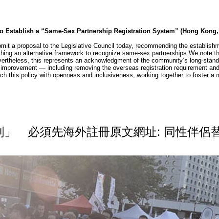
stablish a “Same-Sex Partnership Registration System” (Hong Kong, J
a proposal to the Legislative Council today, recommending the establishmen
ishing an alternative framework to recognize same-sex partnerships.We note th
vertheless, this represents an acknowledgment of the community’s long-stand
r improvement — including removing the overseas registration requirement and
proach this policy with openness and inclusiveness, working together to foste
」 必須先海外註冊原文網址: 同性伴侶