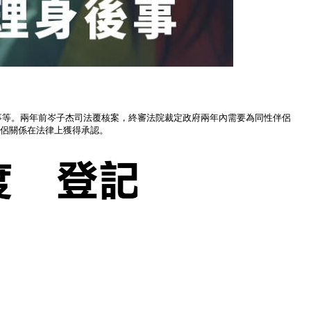
事等。兩年前岑子杰司法覆核案，終審法院裁定政府兩年內需要為同性伴侶
侶關係在法律上獲得承認。