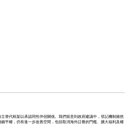
，確立替代框架以承認同性伴侶關係。我們留意到政府建議中，登記機制雖然
現婚姻平權，仍有進一步改善空間，包括取消海外註冊的門檻、擴大福利及權