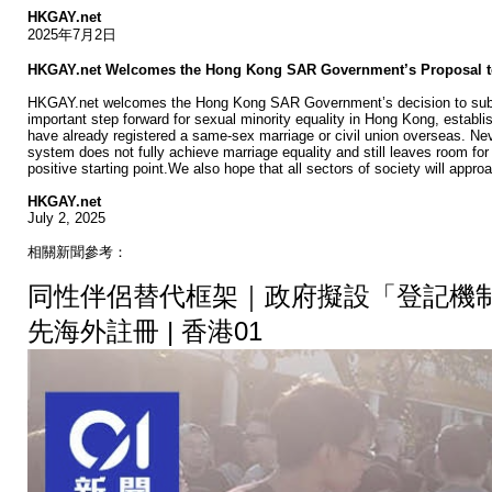
HKGAY.net
2025年7月2日
HKGAY.net Welcomes the Hong Kong SAR Government’s Proposal to E
HKGAY.net welcomes the Hong Kong SAR Government’s decision to submit 
important step forward for sexual minority equality in Hong Kong, establ
have already registered a same-sex marriage or civil union overseas. Ne
system does not fully achieve marriage equality and still leaves room fo
positive starting point.We also hope that all sectors of society will ap
HKGAY.net
July 2, 2025
相關新聞參考：
同性伴侶替代框架｜政府擬設「登記機制
先海外註冊 | 香港01