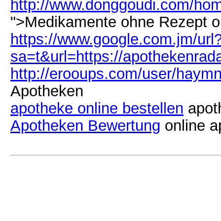
http://www.donggoudi.com/h
">Medikamente ohne Rezept on
https://www.google.com.jm/url
sa=t&url=https://apothekenrad
http://erooups.com/user/haymn
Apotheken
apotheke online bestellen
apoth
Apotheken Bewertung
online a