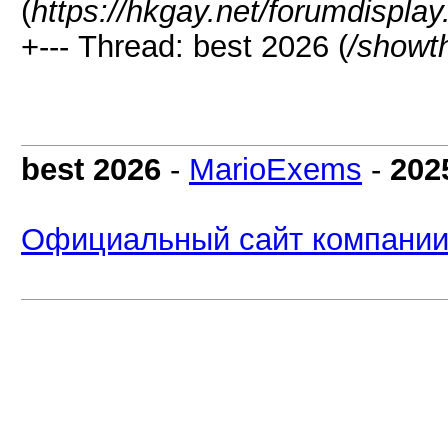
(
https://hkgay.net/forumdispla
+--- Thread: best 2026 (
/showt
best 2026
-
MarioExems
-
202
Официальный сайт компани