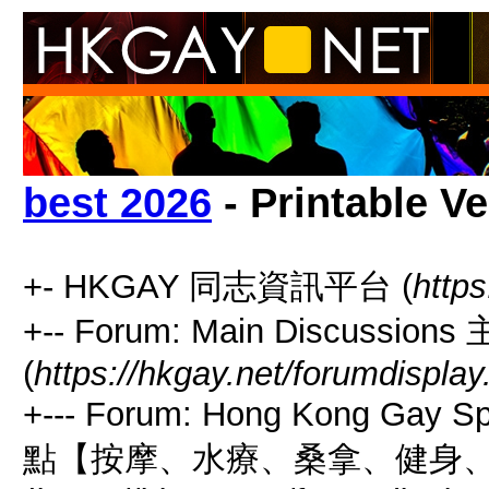
best 2026
- Printable V
+- HKGAY 同志資訊平台 (
https
+-- Forum: Main Discussio
(
https://hkgay.net/forumdisplay
+--- Forum: Hong Kong Gay
點【按摩、水療、桑拿、健身