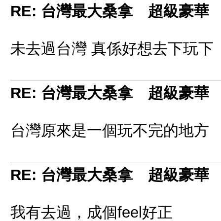
RE: 台灣最大桑拿 超級豪華
未去過台灣 真係好想去下玩下
RE: 台灣最大桑拿 超級豪華
台灣原來是一個玩不完的地方
RE: 台灣最大桑拿 超級豪華
我有去過，成個feel好正