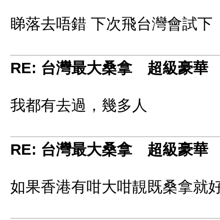
睇落去唔錯 下次飛台灣會試下
RE: 台灣最大桑拿 超級豪華
我都有去過，幾多人
RE: 台灣最大桑拿 超級豪華
如果香港有咁大咁靚既桑拿就