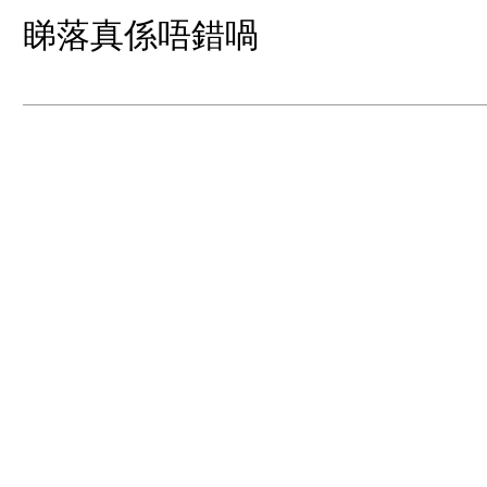
睇落真係唔錯喎