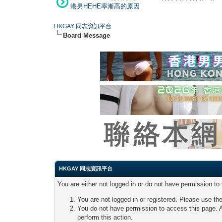
港男HEHE率漸高的原因
HKGAY 同志資訊平台
Board Message
HKGAY 同志資訊平台
You are either not logged in or do not have permission to
You are not logged in or registered. Please use the
You do not have permission to access this page. A
perform this action.