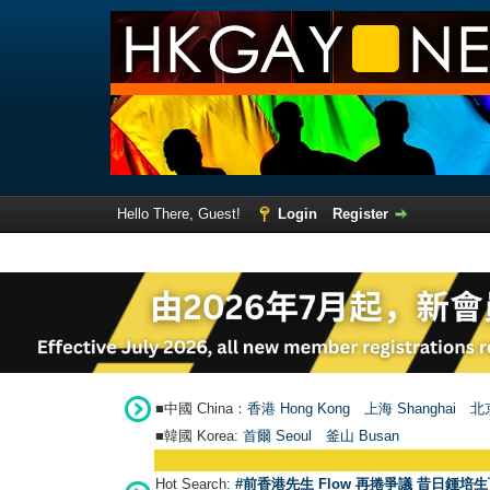
Hello There, Guest!
Login
Register
■中國 China：
香港 Hong Kong
上海 Shanghai
北京
■韓國 Korea:
首爾 Seou
l
釜山 Busan
Hot Search:
#前香港先生 Flow 再捲爭議 昔日鍾培生