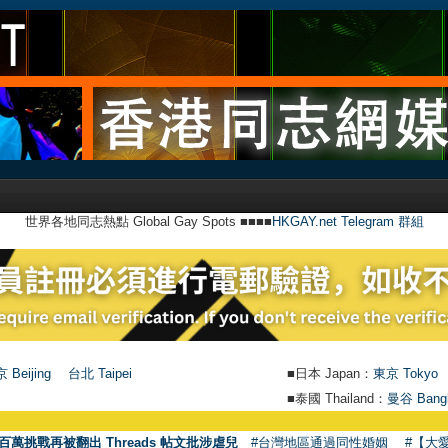
世界各地同志熱點 Global Gay Spots ■■■■
HKGAY.net Telegram 群組
 Beijing
台北 Taipei
■日本 Japan：
東京 Tokyo
■泰國 Thailand：
曼谷 Bang
百萬挑戰再被翻出 Threads 帖文批涉虐兒
#台灣地區通過同性婚姻
#【大