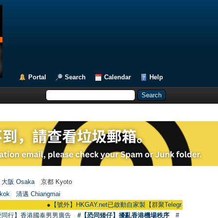
Portal
Search
Calendar
Help
大阪 Osaka
京都 Kyoto
kok
清邁 Chiangmai
●
【號外】HKGAY.net已啟動自家製【群聚Telegram群組】 HKGAY.net ha
愛同行】香港國泰男男廣告
#【恐同矮仔】擾亂香港機場秩序
#