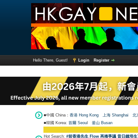
Hello There, Guest!
Login
Register
■中國 China：
香港 Hong Kong
上海 Shanghai
北京
■韓國 Korea:
首爾 Seou
l
釜山 Busan
Hot Search:
#前香港先生 Flow 再捲爭議 昔日鍾培生