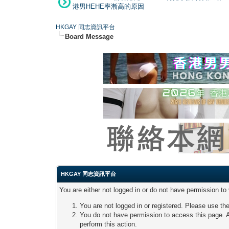
港男HEHE率漸高的原因
HKGAY 同志資訊平台
Board Message
HKGAY 同志資訊平台
You are either not logged in or do not have permission to
You are not logged in or registered. Please use the
You do not have permission to access this page. A
perform this action.