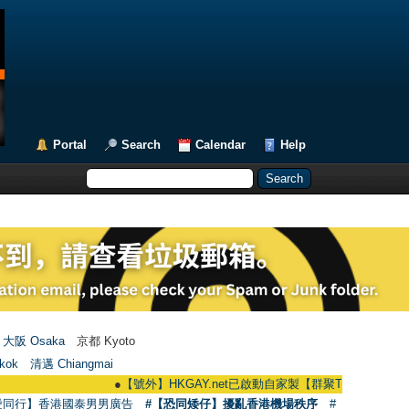
Portal
Search
Calendar
Help
大阪 Osaka
京都 Kyoto
kok
清邁 Chiangmai
●
【號外】HKGAY.net已啟動自家製【群聚Telegram群組】 HKGAY.net
愛同行】香港國泰男男廣告
#【恐同矮仔】擾亂香港機場秩序
#