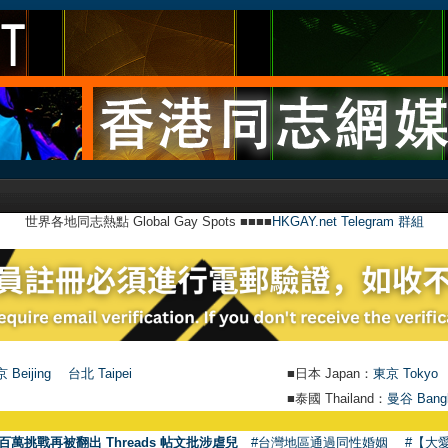
世界各地同志熱點 Global Gay Spots ■■■■
HKGAY.net Telegram 群組
 Beijing
台北 Taipei
■日本 Japan：
東京 Tokyo
■泰國 Thailand：
曼谷 Bang
百萬挑戰再被翻出 Threads 帖文批涉虐兒
#台灣地區通過同性婚姻
#【大