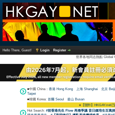
Hello There, Guest!
Login
Register
世界各地同志熱點 Global Ga
■中國 China：
香港 Hong Kong
上海 Shanghai
北京 Beij
Taipei
■韓國 Korea:
首爾 Seou
l
釜山 Busan
●
【號外】HKGAY.net已啟動自家製
Hot Search:
#前香港先生 Flow 再捲爭議 昔日鍾培生百萬挑