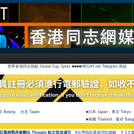
世界各地同志熱點 Global Gay Spots ■■■■
HKGAY.net Telegram 群組
 Beijing
台北 Taipei
■日本 Japan：
東京 Tokyo
■泰國 Thailand：
曼谷 Bang
百萬挑戰再被翻出 Threads 帖文批涉虐兒
#台灣地區通過同性婚姻
#【大