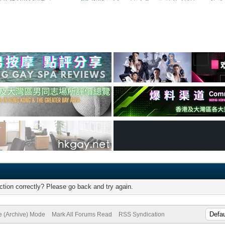
tion correctly? Please go back and try again.
te (Archive) Mode
Mark All Forums Read
RSS Syndication