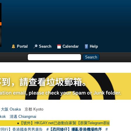
Portal
Search
Calendar
Help
大阪 Osaka
京都 Kyoto
kok
清邁 Chiangmai
●
【號外】HKGAY.net已啟動自家製【群聚Telegram群組】 HKGAY.net has alre
愛同行】香港國泰男男廣告
#【恐同矮仔】擾亂香港機場秩序
#