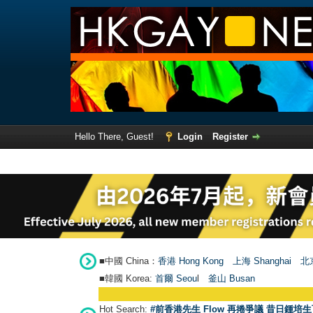
Hello There, Guest!
Login
Register
■中國 China：
香港 Hong Kong
上海 Shanghai
北京
■韓國 Korea:
首爾 Seou
l
釜山 Busan
Hot Search:
#前香港先生 Flow 再捲爭議 昔日鍾培生