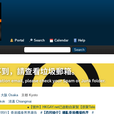
Portal
Search
Calendar
Help
大阪 Osaka
京都 Kyoto
kok
清邁 Chiangmai
●
【號外】HKGAY.net已啟動自家製【群聚Telegram群組】 HKGAY.net h
愛同行】香港國泰男男廣告
#【恐同矮仔】擾亂香港機場秩序
#