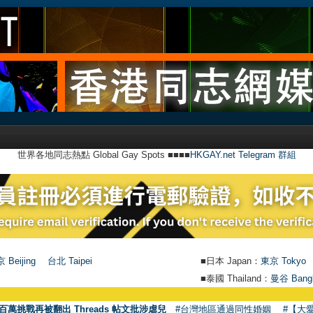
世界各地同志熱點 Global Gay Spots ■■■■
HKGAY.net Telegram 群組
 Beijing
台北 Taipei
■日本 Japan：
東京 Tokyo
■泰國 Thailand：
曼谷 Bang
百萬挑戰再被翻出 Threads 帖文批涉虐兒
#台灣地區通過同性婚姻
#【大