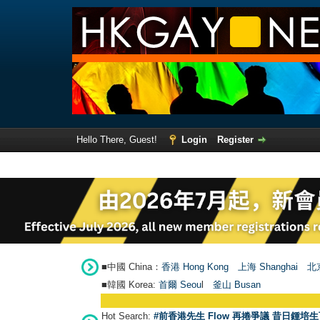
Hello There, Guest!
Login
Register
■中國 China：
香港 Hong Kong
上海 Shanghai
北京
■韓國 Korea:
首爾 Seou
l
釜山 Busan
Hot Search:
#前香港先生 Flow 再捲爭議 昔日鍾培生