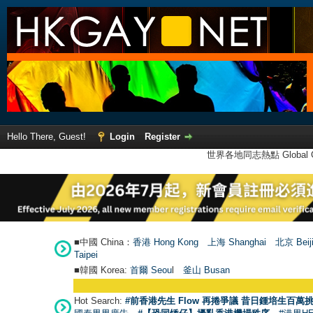
Hello There, Guest!
Login
Register
世界各地同志熱點 Global Ga
■中國 China：
香港 Hong Kong
上海 Shanghai
北京 Beij
Taipei
■韓國 Korea:
首爾 Seou
l
釜山 Busan
Hot Search:
#前香港先生 Flow 再捲爭議 昔日鍾培生百萬挑