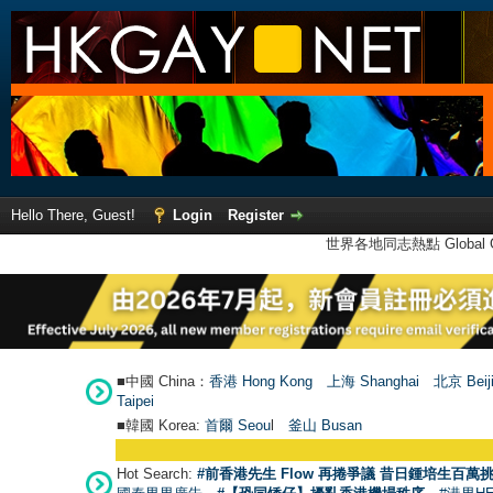
Hello There, Guest!
Login
Register
世界各地同志熱點 Global Ga
■中國 China：
香港 Hong Kong
上海 Shanghai
北京 Beij
Taipei
■韓國 Korea:
首爾 Seou
l
釜山 Busan
Hot Search:
#前香港先生 Flow 再捲爭議 昔日鍾培生百萬挑