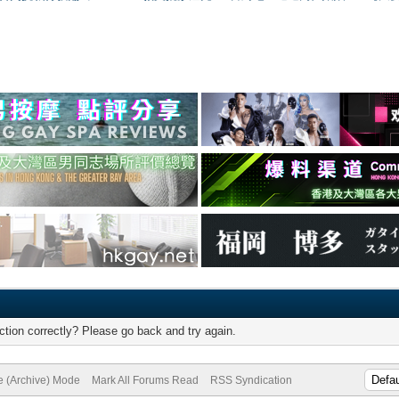
tion correctly? Please go back and try again.
te (Archive) Mode
Mark All Forums Read
RSS Syndication