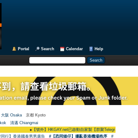
Portal
Search
Calendar
Help
大阪 Osaka
京都 Kyoto
kok
清邁 Chiangmai
●
【號外】HKGAY.net已啟動自家製【群聚Telegram群組】 HKGAY.net ha
愛同行】香港國泰男男廣告
#【恐同矮仔】擾亂香港機場秩序
#