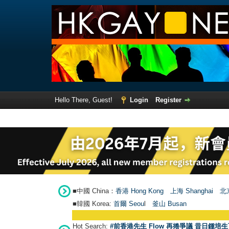
Hello There, Guest!
Login
Register
■中國 China：
香港 Hong Kong
上海 Shanghai
北京
■韓國 Korea:
首爾 Seou
l
釜山 Busan
Hot Search:
#前香港先生 Flow 再捲爭議 昔日鍾培生