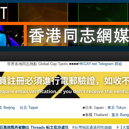
世界各地同志熱點 Global Gay Spots ■■■■
HKGAY.net Telegram 群組
 Beijing
台北 Taipei
■日本 Japan：
東京 Tokyo
■泰國 Thailand：
曼谷 Bang
百萬挑戰再被翻出 Threads 帖文批涉虐兒
#台灣地區通過同性婚姻
#【大