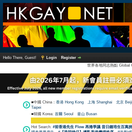
Hello There, Guest!
Login
Register
世界各地同志熱點 Global Ga
■中國 China：
香港 Hong Kong
上海 Shanghai
北京 Beij
Taipei
■韓國 Korea:
首爾 Seou
l
釜山 Busan
Hot Search:
#前香港先生 Flow 再捲爭議 昔日鍾培生百萬挑