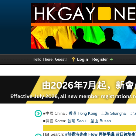
Hello There, Guest!
Login
Register
■中國 China：
香港 Hong Kong
上海 Shanghai
北京
■韓國 Korea:
首爾 Seou
l
釜山 Busan
Hot Search:
#前香港先生 Flow 再捲爭議 昔日鍾培生