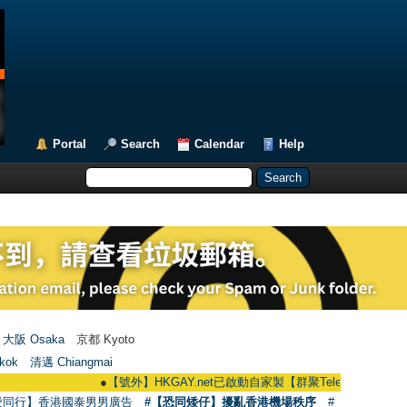
Portal
Search
Calendar
Help
大阪 Osaka
京都 Kyoto
kok
清邁 Chiangmai
●
【號外】HKGAY.net已啟動自家製【群聚Telegram群組】 HKGAY.net 
愛同行】香港國泰男男廣告
#【恐同矮仔】擾亂香港機場秩序
#