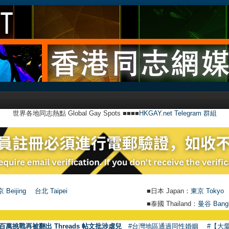
世界各地同志熱點 Global Gay Spots ■■■■
HKGAY.net Telegram 群組
 Beijing
台北 Taipei
■日本 Japan：
東京 Tokyo
■泰國 Thailand：
曼谷 Bang
百萬挑戰再被翻出 Threads 帖文批涉虐兒
#台灣地區通過同性婚姻
#【大