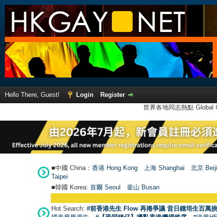
Hello There, Guest!
Login
Register
世界各地同志熱點 Global Ga
■中國 China：
香港 Hong Kong
上海 Shanghai
北京 Beij
Taipei
■韓國 Korea:
首爾 Seou
l
釜山 Busan
Hot Search:
#前香港先生 Flow 再捲爭議 昔日鍾培生百萬挑