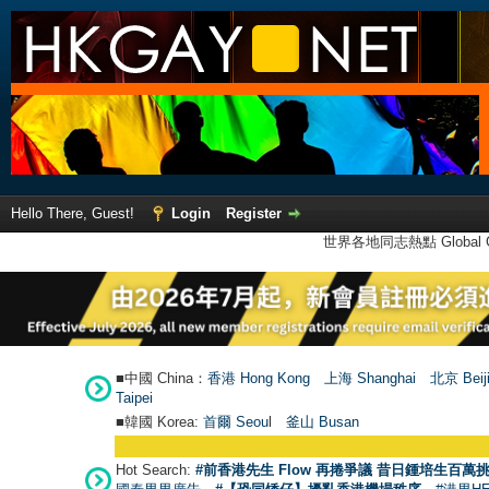
Hello There, Guest!
Login
Register
世界各地同志熱點 Global Ga
■中國 China：
香港 Hong Kong
上海 Shanghai
北京 Beij
Taipei
■韓國 Korea:
首爾 Seou
l
釜山 Busan
Hot Search:
#前香港先生 Flow 再捲爭議 昔日鍾培生百萬挑