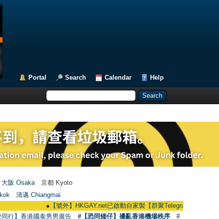
Portal
Search
Calendar
Help
大阪 Osaka
京都 Kyoto
kok
清邁 Chiangmai
●
【號外】HKGAY.net已啟動自家製【群聚Telegram群組】 HKGAY.net ha
愛同行】香港國泰男男廣告
#【恐同矮仔】擾亂香港機場秩序
#