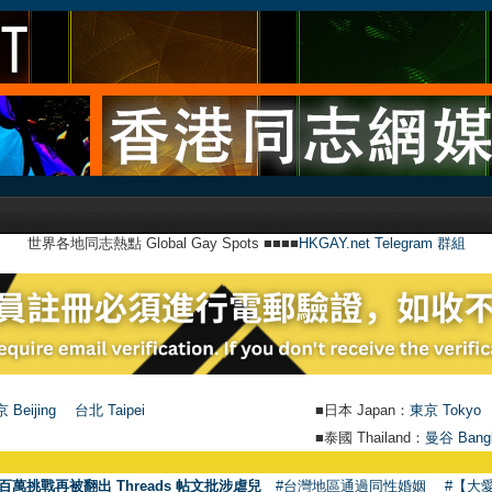
世界各地同志熱點 Global Gay Spots ■■■■
HKGAY.net Telegram 群組
 Beijing
台北 Taipei
■日本 Japan：
東京 Tokyo
■泰國 Thailand：
曼谷 Bang
百萬挑戰再被翻出 Threads 帖文批涉虐兒
#台灣地區通過同性婚姻
#【大