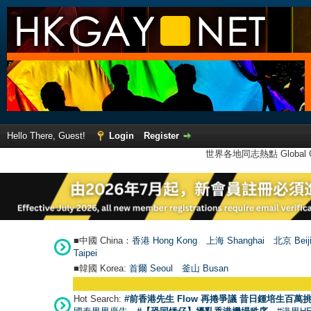
Hello There, Guest!
Login
Register
世界各地同志熱點 Global Ga
■中國 China：
香港 Hong Kong
上海 Shanghai
北京 Beij
Taipei
■韓國 Korea:
首爾 Seou
l
釜山 Busan
Hot Search:
#前香港先生 Flow 再捲爭議 昔日鍾培生百萬挑