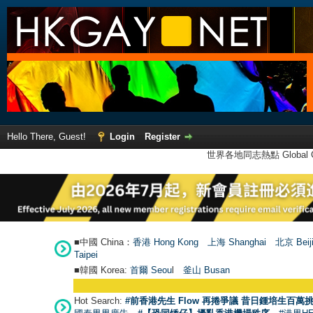
Hello There, Guest!
Login
Register
世界各地同志熱點 Global Ga
■中國 China：
香港 Hong Kong
上海 Shanghai
北京 Beij
Taipei
■韓國 Korea:
首爾 Seou
l
釜山 Busan
Hot Search:
#前香港先生 Flow 再捲爭議 昔日鍾培生百萬挑