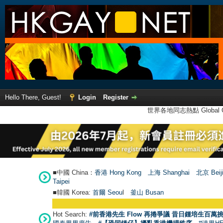
Hello There, Guest!
Login
Register
世界各地同志熱點 Global Ga
■中國 China：
香港 Hong Kong
上海 Shanghai
北京 Beij
Taipei
■韓國 Korea:
首爾 Seou
l
釜山 Busan
Hot Search:
#前香港先生 Flow 再捲爭議 昔日鍾培生百萬挑