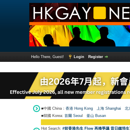
Hello There, Guest!
Login
Register
■中國 China：
香港 Hong Kong
上海 Shanghai
北京
■韓國 Korea:
首爾 Seou
l
釜山 Busan
Hot Search:
#前香港先生 Flow 再捲爭議 昔日鍾培生