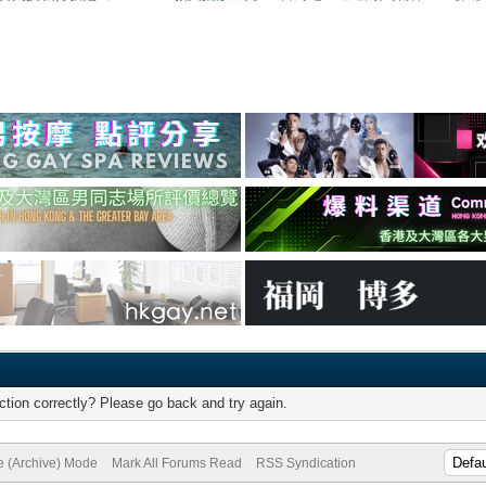
tion correctly? Please go back and try again.
te (Archive) Mode
Mark All Forums Read
RSS Syndication