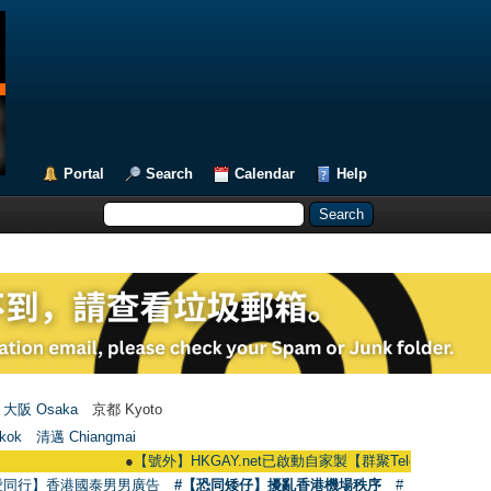
Portal
Search
Calendar
Help
大阪 Osaka
京都 Kyoto
kok
清邁 Chiangmai
●
【號外】HKGAY.net已啟動自家製【群聚Telegram群組】 HKGAY.net 
愛同行】香港國泰男男廣告
#【恐同矮仔】擾亂香港機場秩序
#