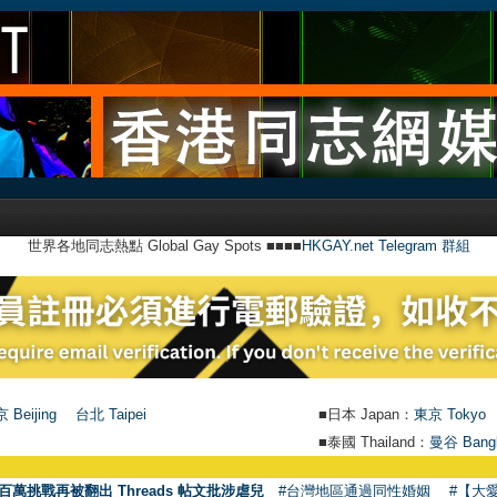
世界各地同志熱點 Global Gay Spots ■■■■
HKGAY.net Telegram 群組
 Beijing
台北 Taipei
■日本 Japan：
東京 Tokyo
■泰國 Thailand：
曼谷 Bang
百萬挑戰再被翻出 Threads 帖文批涉虐兒
#台灣地區通過同性婚姻
#【大