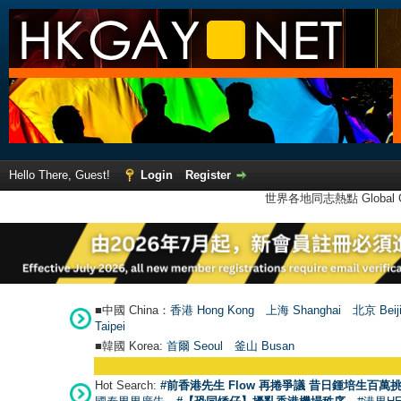
Hello There, Guest!
Login
Register
世界各地同志熱點 Global Ga
■中國 China：
香港 Hong Kong
上海 Shanghai
北京 Beij
Taipei
■韓國 Korea:
首爾 Seou
l
釜山 Busan
Hot Search:
#前香港先生 Flow 再捲爭議 昔日鍾培生百萬挑