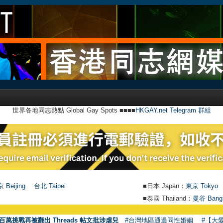
世界各地同志熱點 Global Gay Spots ■■■■
HKGAY.net Telegram 群組
 Beijing
台北 Taipei
■日本 Japan：
東京 Tokyo
■泰國 Thailand：
曼谷 Bang
百萬挑戰再被翻出 Threads 帖文批涉虐兒
#台灣地區通過同性婚姻
#【大