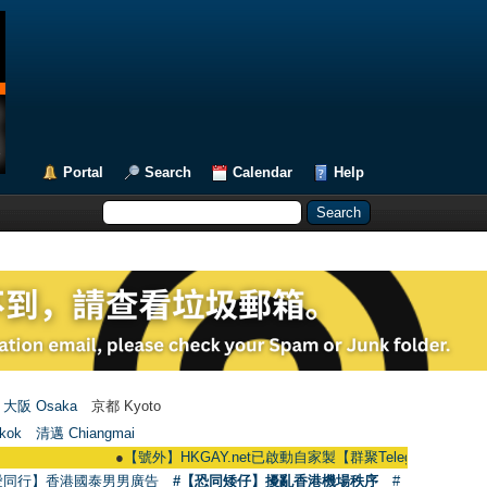
Portal
Search
Calendar
Help
大阪 Osaka
京都 Kyoto
kok
清邁 Chiangmai
●
【號外】HKGAY.net已啟動自家製【群聚Telegram群組】 HKGAY.net h
愛同行】香港國泰男男廣告
#【恐同矮仔】擾亂香港機場秩序
#