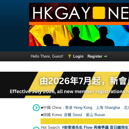
Hello There, Guest!
Login
Register
■中國 China：
香港 Hong Kong
上海 Shanghai
北京
■韓國 Korea:
首爾 Seou
l
釜山 Busan
Hot Search:
#前香港先生 Flow 再捲爭議 昔日鍾培生