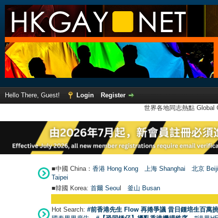
Hello There, Guest!
Login
Register
世界各地同志熱點 Global Ga
■中國 China：
香港 Hong Kong
上海 Shanghai
北京 Beij
Taipei
■韓國 Korea:
首爾 Seou
l
釜山 Busan
Hot Search:
#前香港先生 Flow 再捲爭議 昔日鍾培生百萬挑