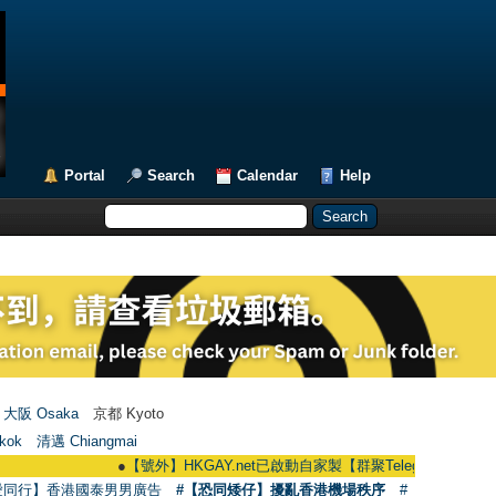
Portal
Search
Calendar
Help
大阪 Osaka
京都 Kyoto
kok
清邁 Chiangmai
●
【號外】HKGAY.net已啟動自家製【群聚Telegram群組】 HKGAY.net h
愛同行】香港國泰男男廣告
#【恐同矮仔】擾亂香港機場秩序
#