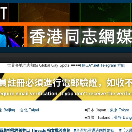
世界各地同志熱點 Global Gay Spots ■■■■
HKGAY.net Telegram 群組
 Beijing
台北 Taipei
■日本 Japan：
東京 Tokyo
■泰國 Thailand：
曼谷 Bang
百萬挑戰再被翻出 Threads 帖文批涉虐兒
#台灣地區通過同性婚姻
#【大