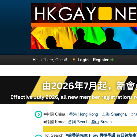
Hello There, Guest!
Login
Register
■中國 China：
香港 Hong Kong
上海 Shanghai
北京
■韓國 Korea:
首爾 Seou
l
釜山 Busan
Hot Search:
#前香港先生 Flow 再捲爭議 昔日鍾培生