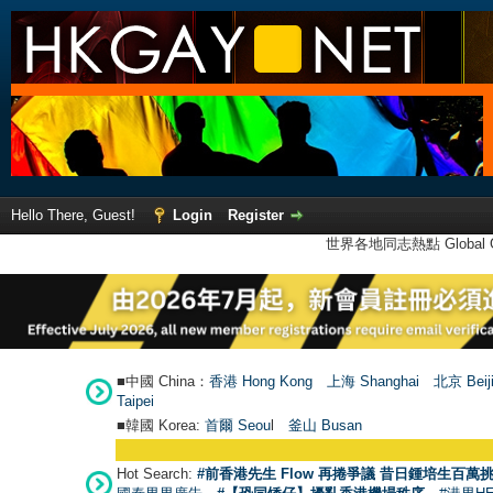
Hello There, Guest!
Login
Register
世界各地同志熱點 Global Ga
■中國 China：
香港 Hong Kong
上海 Shanghai
北京 Beij
Taipei
■韓國 Korea:
首爾 Seou
l
釜山 Busan
Hot Search:
#前香港先生 Flow 再捲爭議 昔日鍾培生百萬挑