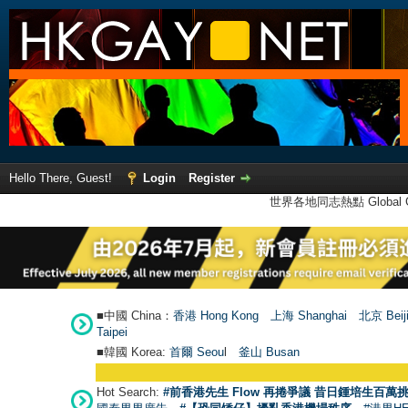
Hello There, Guest!
Login
Register
世界各地同志熱點 Global Ga
■中國 China：
香港 Hong Kong
上海 Shanghai
北京 Beij
Taipei
■韓國 Korea:
首爾 Seou
l
釜山 Busan
Hot Search:
#前香港先生 Flow 再捲爭議 昔日鍾培生百萬挑