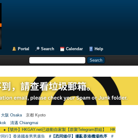
Portal
Search
Calendar
Help
大阪 Osaka
京都 Kyoto
kok
清邁 Chiangmai
【號外】HKGAY.net已啟動自家製【群聚Telegram群組】 HKGAY.net has already o
愛同行】香港國泰男男廣告
#【恐同矮仔】擾亂香港機場秩序
#