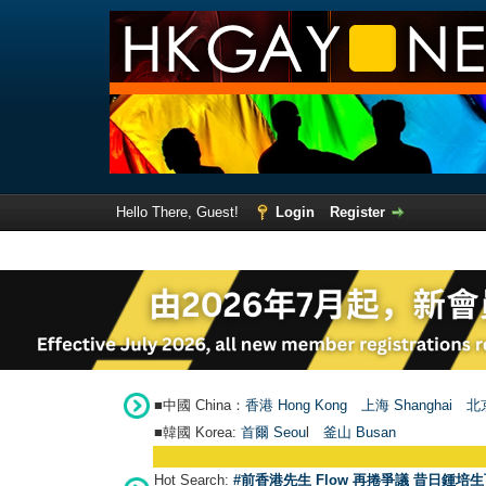
Hello There, Guest!
Login
Register
■中國 China：
香港 Hong Kong
上海 Shanghai
北京
■韓國 Korea:
首爾 Seou
l
釜山 Busan
Hot Search:
#前香港先生 Flow 再捲爭議 昔日鍾培生