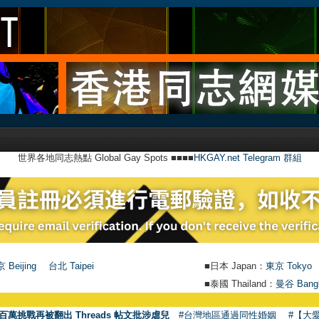
世界各地同志熱點 Global Gay Spots ■■■■
HKGAY.net Telegram 群組
 Beijing
台北 Taipei
■日本 Japan：
東京 Tokyo
■泰國 Thailand：
曼谷 Bang
●
百萬挑戰再被翻出 Threads 帖文批涉虐兒
#台灣地區通過同性婚姻
#【大